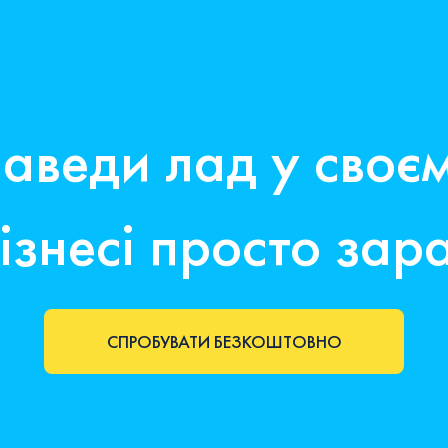
аведи лад у своє
ізнесі просто зар
СПРОБУВАТИ БЕЗКОШТОВНО