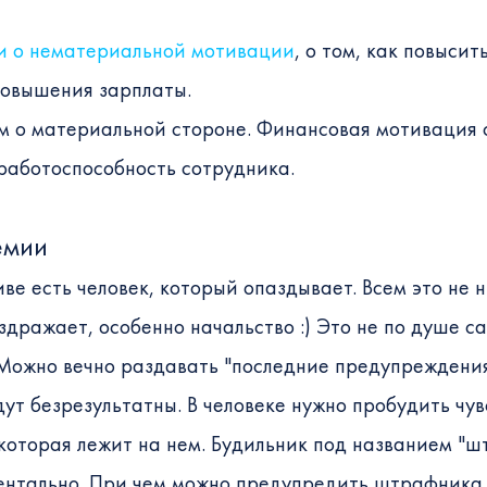
и о нематериальной мотивации
, о том, как повыси
повышения зарплаты.
м о материальной стороне. Финансовая мотивация 
 работоспособность сотрудника.
емии
ве есть человек, который опаздывает. Всем это не 
здражает, особенно начальство :) Это не по душе с
ожно вечно раздавать "последние предупреждения"
ут безрезультатны. В человеке нужно пробудить чув
 которая лежит на нем. Будильник под названием "ш
нтально. При чем можно предупредить штрафника о