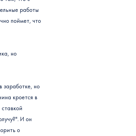
тельные работы
чно поймет, что
ка, но
в заработке, но
чина кроется в
й ставкой
лучу?". И он
ворить о