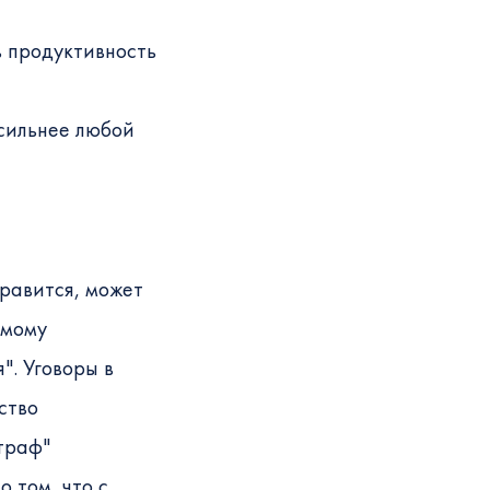
ть продуктивность
сильнее любой
нравится, может
амому
. Уговоры в
ство
траф"
 том, что с