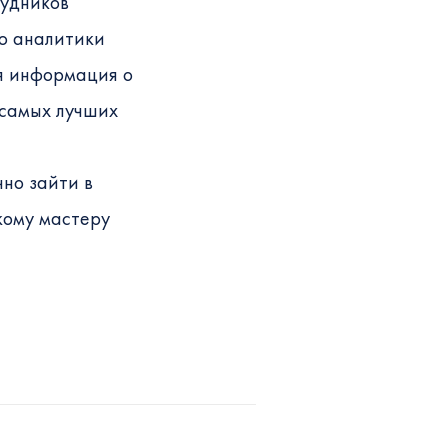
рудников
ю аналитики
я информация о
 самых лучших
чно зайти в
акому мастеру