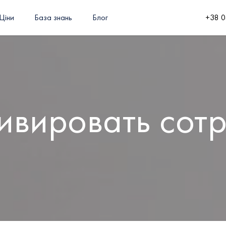
Ціни
База знань
Блог
+38 0
ивировать сот