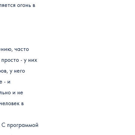
яется огонь в
ению, часто
просто - у них
ов, у него
 - и
льно и не
человек в
? С программой